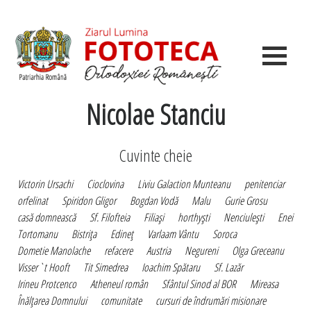
Nicolae Stanciu
Cuvinte cheie
Victorin Ursachi
Cioclovina
Liviu Galaction Munteanu
penitenciar
orfelinat
Spiridon Gligor
Bogdan Vodă
Malu
Gurie Grosu
casă domnească
Sf. Filofteia
Filiaşi
horthyşti
Nenciuleşti
Enei
Tortomanu
Bistriţa
Edineţ
Varlaam Vântu
Soroca
Dometie Manolache
refacere
Austria
Negureni
Olga Greceanu
Visser`t Hooft
Tit Simedrea
Ioachim Spătaru
Sf. Lazăr
Irineu Protcenco
Atheneul român
Sfântul Sinod al BOR
Mireasa
Înălţarea Domnului
comunitate
cursuri de îndrumări misionare