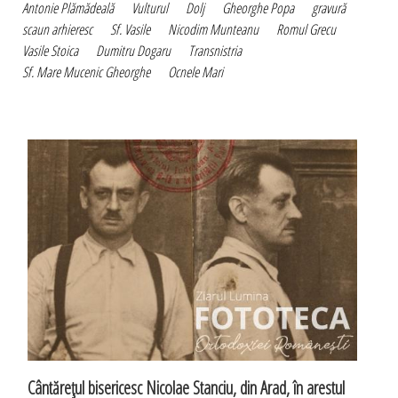
Antonie Plămădeală
Vulturul
Dolj
Gheorghe Popa
gravură
scaun arhieresc
Sf. Vasile
Nicodim Munteanu
Romul Grecu
Vasile Stoica
Dumitru Dogaru
Transnistria
Sf. Mare Mucenic Gheorghe
Ocnele Mari
Cântăreţul bisericesc Nicolae Stanciu, din Arad, în arestul