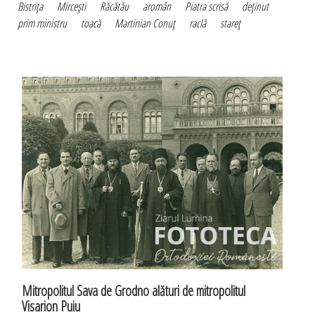
Bistriţa
Mirceşti
Răcătău
aromân
Piatra scrisă
deţinut
prim ministru
toacă
Martinian Conuţ
raclă
stareţ
Mitropolitul Sava de Grodno alături de mitropolitul
Visarion Puiu