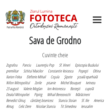
Sava de Grodno
Cuvinte cheie
Zografou
Panciu
Laurenţiu Pop
Sf. Vineri
Episcopia Buzăului
premilitar
Schitul Maicilor
Constantin Voicescu
Popeşti
Oltina
Ilarion Felea
Elefterie Mihail
Coşula
Şipote
şcoală eparhială
Nifon Mitropolitul
Zorile
pisanie
Michel Bouquet
Ivrinezu
23 august
Valerie Moglan
Ion Antonescu
Borzeşti
cupolă
Dealul Mitropoliei
Pipirig
Mihail Berezovschi
Mărăcineni
Benedict Ghiuş
cântăreţ bisericesc
Stanciu Stoian
Sf. Ilie
America
Almaş
Celic Dere
Nicolae Stanciu
Tit Simedrea
Ierusalim