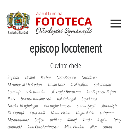
episcop locotenent
Cuvinte cheie
împărat
Dealul
Bărboi
Casa Bisericii
Ortodoxia
Maximos al Chalcedon
Traian Dorz
Iosif Gafton
solemnitate
Cernăuţi
sala tronului
Sf. Troiţă-Brezoianu
Ion Popescu-Puţuri
Paris
biserica românească
palatul regal
Coşelăuca
Nicolae Herghelegiu
Gheorghe Ionescu
samucăşeşti
Stoborăşti
Ilie Cioruţă
Cuza vodă
Naum Picina
Ungrovlahia
cutremur
Mesopotamia
Colţea
defilare
Râmeţ
Turda
leagăn
Teiuş
colonadă
Ioan Constantinescu
Mina Prodan
altar
clopot