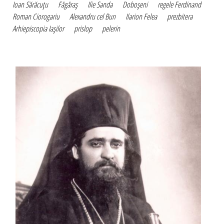
Ioan Sărăcuţu
Făgăraş
Ilie Sanda
Doboşeni
regele Ferdinand
Roman Ciorogariu
Alexandru cel Bun
Ilarion Felea
prezbitera
Arhiepiscopia Iaşilor
prislop
pelerin