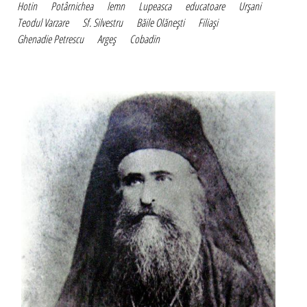
Hotin
Potârnichea
lemn
Lupeasca
educatoare
Urşani
Teodul Varzare
Sf. Silvestru
Băile Olăneşti
Filiaşi
Ghenadie Petrescu
Argeş
Cobadin