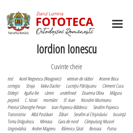
Iordion Ionescu
Cuvinte cheie
test
Aurel Negoescu (Neagovici)
veteran de război
Arsenie Boca
cortegiu
Straja
Valea Dacilor
Lucreţiu Pătrăşcanu
Clement Cucu
Dideşti
Agafia Ilie
cămin
undefined
Doamna Oltea
Măgura
peşteră
C. Istrati
mormânt
Sf. Ioan
Nicodim Munteanu
Preotul Gheorghe Perian
Ioan Popescu-Băldescu
Serafim Popescu
Transnistria
Albă Postăvari
Zlătari
Serafim al Chişinăului
locuinţă
Toma Drăgulescu
Mireasa
Gara de nord
Câmpulung Muscel
Ungrovlahia
Andrei Magieru
Râmnicu Sărat
Boroaia
Putna