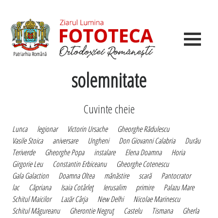
solemnitate
Cuvinte cheie
Lunca
legionar
Victorin Ursache
Gheorghe Rădulescu
Vasile Stoica
aniversare
Ungheni
Don Giovanni Calabria
Durău
Teriverde
Gheorghe Popa
instalare
Elena Doamna
Horia
Girgorie Leu
Constantin Erbiceanu
Gheorghe Cotenescu
Gala Galaction
Doamna Oltea
mănăstire
scară
Pantocrator
lac
Căpriana
Isaia Cotârleţ
Ierusalim
primire
Palazu Mare
Schitul Maicilor
Lazăr Cârja
New Delhi
Nicolae Marinescu
Schitul Măgureanu
Gherontie Negruţ
Castelu
Tismana
Gherla