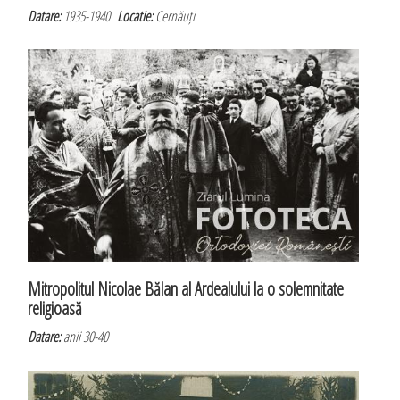
Datare:
1935-1940
Locatie:
Cernăuți
Mitropolitul Nicolae Bălan al Ardealului la o solemnitate
religioasă
Datare:
anii 30-40