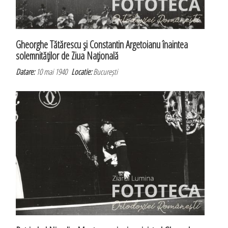
Gheorghe Tătărescu şi Constantin Argetoianu înaintea
solemnităţilor de Ziua Naţională
Datare:
10 mai 1940
Locatie:
București