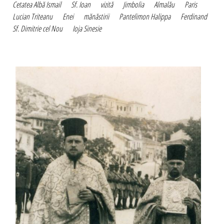
Cetatea Albă Ismail
Sf. Ioan
vizită
Jimbolia
Almalău
Paris
Lucian Triteanu
Enei
mănăstirii
Pantelimon Halippa
Ferdinand
Sf. Dimitrie cel Nou
Ioja Sinesie