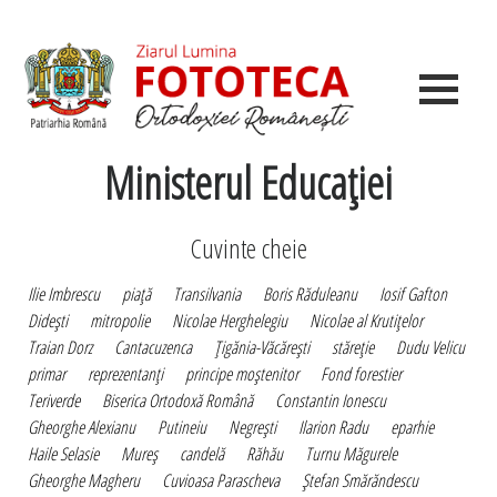
Ministerul Educaţiei
Cuvinte cheie
Ilie Imbrescu
piaţă
Transilvania
Boris Răduleanu
Iosif Gafton
Dideşti
mitropolie
Nicolae Herghelegiu
Nicolae al Krutiţelor
Traian Dorz
Cantacuzenca
Ţigănia-Văcăreşti
stăreţie
Dudu Velicu
primar
reprezentanţi
principe moştenitor
Fond forestier
Teriverde
Biserica Ortodoxă Română
Constantin Ionescu
Gheorghe Alexianu
Putineiu
Negreşti
Ilarion Radu
eparhie
Haile Selasie
Mureş
candelă
Răhău
Turnu Măgurele
Gheorghe Magheru
Cuvioasa Parascheva
Ştefan Smărăndescu