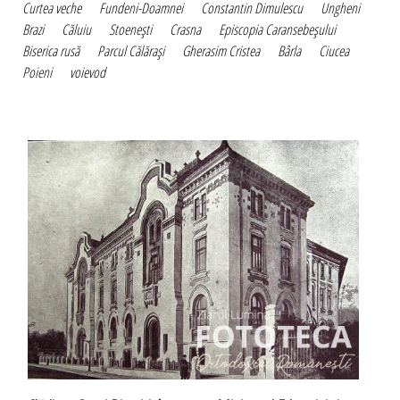
Curtea veche
Fundeni-Doamnei
Constantin Dimulescu
Ungheni
Brazi
Căluiu
Stoeneşti
Crasna
Episcopia Caransebeşului
Biserica rusă
Parcul Călăraşi
Gherasim Cristea
Bârla
Ciucea
Poieni
voievod