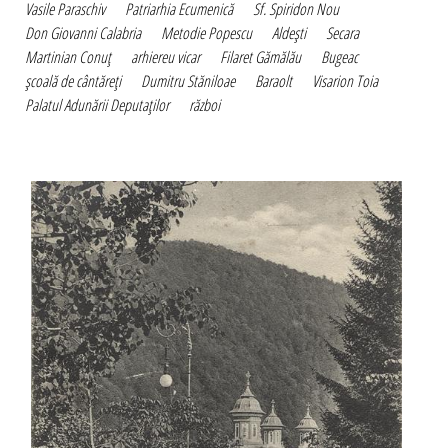
Vasile Paraschiv
Patriarhia Ecumenică
Sf. Spiridon Nou
Don Giovanni Calabria
Metodie Popescu
Aldeşti
Secara
Martinian Conuţ
arhiereu vicar
Filaret Gămălău
Bugeac
şcoală de cântăreţi
Dumitru Stăniloae
Baraolt
Visarion Toia
Palatul Adunării Deputaţilor
război