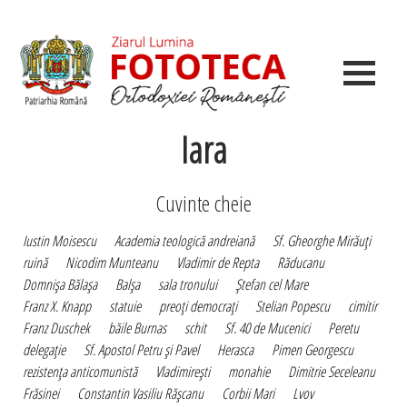
Iara
Cuvinte cheie
Iustin Moisescu
Academia teologică andreiană
Sf. Gheorghe Mirăuţi
ruină
Nicodim Munteanu
Vladimir de Repta
Răducanu
Domnişa Bălaşa
Balşa
sala tronului
Ştefan cel Mare
Franz X. Knapp
statuie
preoţi democraţi
Stelian Popescu
cimitir
Franz Duschek
băile Burnas
schit
Sf. 40 de Mucenici
Peretu
delegaţie
Sf. Apostol Petru şi Pavel
Herasca
Pimen Georgescu
rezistenţa anticomunistă
Vladimireşti
monahie
Dimitrie Seceleanu
Frăsinei
Constantin Vasiliu Răşcanu
Corbii Mari
Lvov