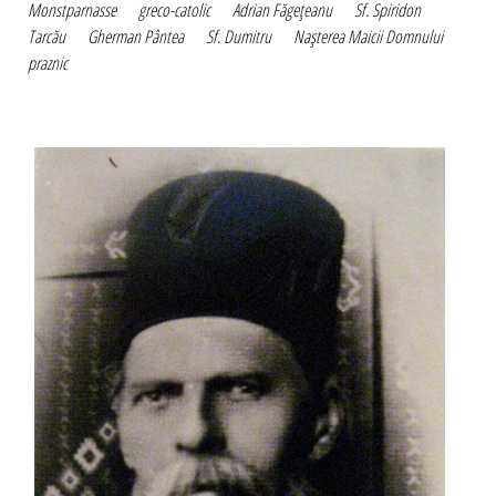
Monstparnasse
greco-catolic
Adrian Făgeţeanu
Sf. Spiridon
Tarcău
Gherman Pântea
Sf. Dumitru
Naşterea Maicii Domnului
praznic