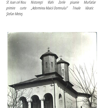
Sf. Ioan cel Nou
Nistoreşti
Vlahi
Zorile
pisanie
Murfatlar
primire
curte
„Adormirea Maicii Domnului”
Trivale
Văratic
Ştefan Meteş