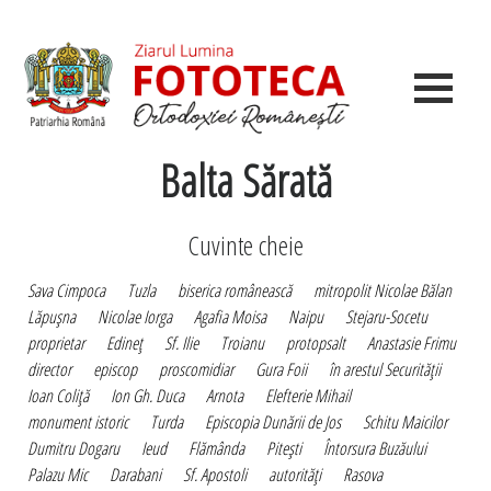
Balta Sărată
Cuvinte cheie
Sava Cimpoca
Tuzla
biserica românească
mitropolit Nicolae Bălan
Lăpuşna
Nicolae Iorga
Agafia Moisa
Naipu
Stejaru-Socetu
proprietar
Edineţ
Sf. Ilie
Troianu
protopsalt
Anastasie Frimu
director
episcop
proscomidiar
Gura Foii
în arestul Securităţii
Ioan Coliţă
Ion Gh. Duca
Arnota
Elefterie Mihail
monument istoric
Turda
Episcopia Dunării de Jos
Schitu Maicilor
Dumitru Dogaru
Ieud
Flămânda
Piteşti
Întorsura Buzăului
Palazu Mic
Darabani
Sf. Apostoli
autorităţi
Rasova