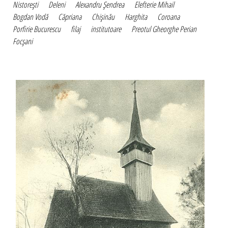
Nistoreşti
Deleni
Alexandru Şendrea
Elefterie Mihail
Bogdan Vodă
Căpriana
Chişinău
Harghita
Coroana
Porfirie Bucurescu
filaj
institutoare
Preotul Gheorghe Perian
Focşani