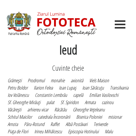
Ieud
Cuvinte cheie
Grămeşti
Prodromul
monahie
axionită
Viels Maison
Petru Boldor
Ilarion Felea
Ioan Lupaş
Ioan Sărăcuţu
Transilvania
Iov Volănescu
Constantin Lembrău
capelă
Emilian Vasilovschi
Sf. Gheorghe Mirăuţi
palat
Sf. Spiridon
Armata
cazinou
Văcăreşti
arhiereu vicar
Răcătău
Gheorghe Veţeleanu
Schitul Maicilor
catedrala Încoronării
Biserica Poloniei
misionar
Arnota
Păru-Rotund
Raffet
Albă Postăvari
Teriverde
Piaţa de Flori
Irineu Mihălcescu
Episcopia Hotinului
Malu