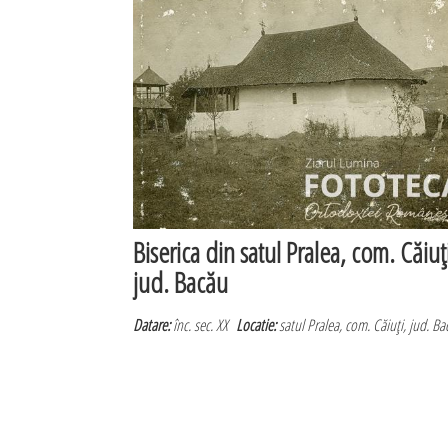
Biserica din satul Pralea, com. Căiuţ
jud. Bacău
Datare:
înc. sec. XX
Locatie:
satul Pralea, com. Căiuţi, jud. Ba