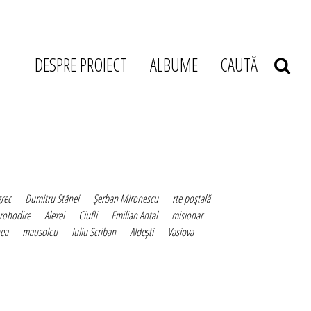
DESPRE PROIECT
ALBUME
CAUTĂ
grec
Dumitru Stănei
Şerban Mironescu
rte poştală
rohodire
Alexei
Ciufli
Emilian Antal
misionar
hea
mausoleu
Iuliu Scriban
Aldeşti
Vasiova