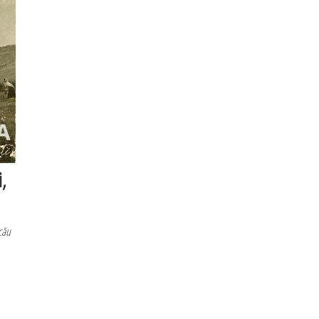
i,
cău