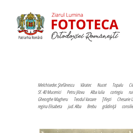
Melchisedec Ştefănescu
Văratec
Nucet
Topalu
Ci
Sf. 40 Mucenici
Petru Jilovu
Alba Iulia
cortegiu
ru
Gheorghe Magheru
Teodul Varzare
Ţifeşti
Chesarie 
regina Elisabeta
jud. Alba
Brebu
grădiniţă
consili