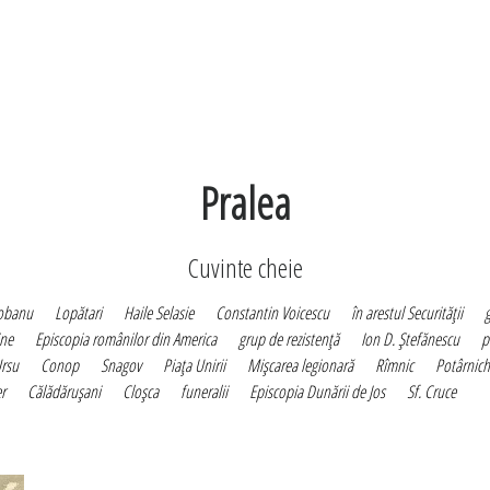
Pralea
Cuvinte cheie
obanu
Lopătari
Haile Selasie
Constantin Voicescu
în arestul Securităţii
ine
Episcopia românilor din America
grup de rezistenţă
Ion D. Ştefănescu
p
Ursu
Conop
Snagov
Piaţa Unirii
Mişcarea legionară
Rîmnic
Potârnic
er
Călădăruşani
Cloşca
funeralii
Episcopia Dunării de Jos
Sf. Cruce