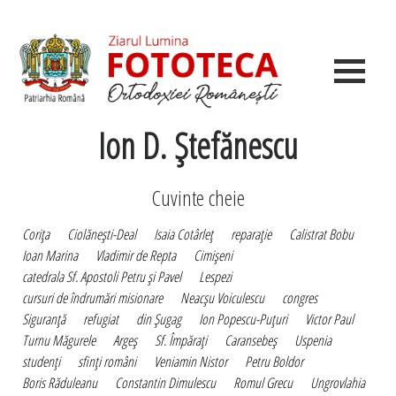
Ion D. Ştefănescu
Cuvinte cheie
Coriţa
Ciolăneşti-Deal
Isaia Cotârleţ
reparaţie
Calistrat Bobu
Ioan Marina
Vladimir de Repta
Cimişeni
catedrala Sf. Apostoli Petru şi Pavel
Lespezi
cursuri de îndrumări misionare
Neacşu Voiculescu
congres
Siguranţă
refugiat
din Şugag
Ion Popescu-Puţuri
Victor Paul
Turnu Măgurele
Argeş
Sf. Împăraţi
Caransebeş
Uspenia
studenţi
sfinţi români
Veniamin Nistor
Petru Boldor
Boris Răduleanu
Constantin Dimulescu
Romul Grecu
Ungrovlahia