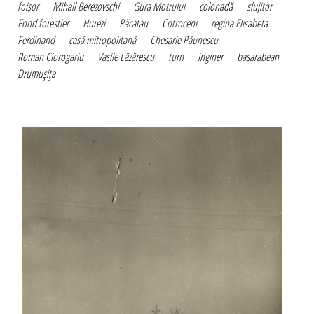
foişor
Mihail Berezovschi
Gura Motrului
colonadă
slujitor
Fond forestier
Hurezi
Răcătău
Cotroceni
regina Elisabeta
Ferdinand
casă mitropolitană
Chesarie Păunescu
Roman Ciorogariu
Vasile Lăzărescu
turn
inginer
basarabean
Drumuşiţa