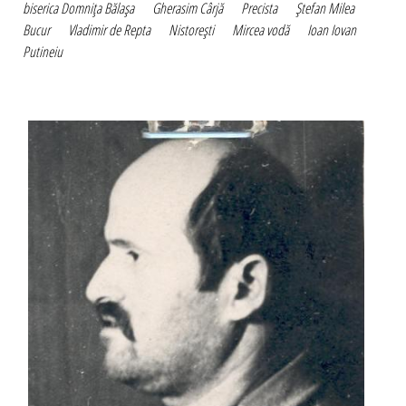
biserica Domniţa Bălaşa
Gherasim Cârjă
Precista
Ştefan Milea
Bucur
Vladimir de Repta
Nistoreşti
Mircea vodă
Ioan Iovan
Putineiu