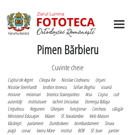
Pimen Bărbieru
Cuvinte cheie
Cuţitul de Argint
Cleopa Ilie
Nicolae Codreanu
Urşani
Nicolae Steinhardt
Iordion Ionescu
Sofian Boghiu
icoană
misiune
misionari
biserica Stavropoleos
Arsa
Coşna
cult
autorităţi
institutoare
Iachint Unciuleac
Domnişa Bălaşa
Creţulescu
Negureni
Gherjani
funcţionar
Cerchezu
călugăr
Ministerul Educaţiei
Maieri
Sf. Haralambie
Viels Maison
Văcăreşti
parlament
Dumbrăveni
bombardament
Sinaia
piaţă
conac
Izvoru Mare
institut
BOR
Sf. Ioan
şantier