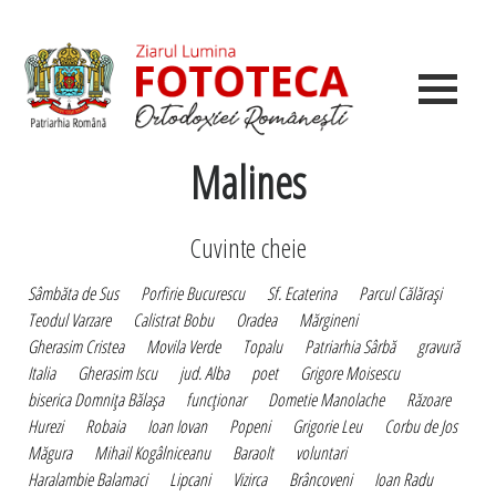
Malines
Cuvinte cheie
Sâmbăta de Sus
Porfirie Bucurescu
Sf. Ecaterina
Parcul Călăraşi
Teodul Varzare
Calistrat Bobu
Oradea
Mărgineni
Gherasim Cristea
Movila Verde
Topalu
Patriarhia Sârbă
gravură
Italia
Gherasim Iscu
jud. Alba
poet
Grigore Moisescu
biserica Domniţa Bălaşa
funcţionar
Dometie Manolache
Răzoare
Hurezi
Robaia
Ioan Iovan
Popeni
Grigorie Leu
Corbu de Jos
Măgura
Mihail Kogâlniceanu
Baraolt
voluntari
Haralambie Balamaci
Lipcani
Vizirca
Brâncoveni
Ioan Radu