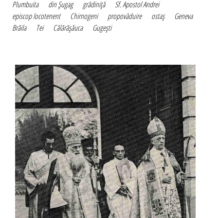
Plumbuita
din Şugag
grădiniţă
Sf. Apostol Andrei
episcop locotenent
Chirnogeni
propovăduire
ostaş
Geneva
Brăila
Tei
Călărăşăuca
Gugeşti