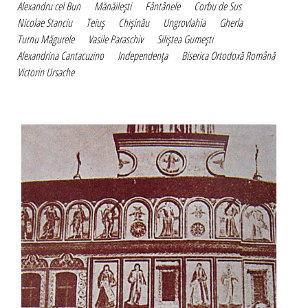
Alexandru cel Bun
Mănăileşti
Fântânele
Corbu de Sus
Nicolae Stanciu
Teiuş
Chişinău
Ungrovlahia
Gherla
Turnu Măgurele
Vasile Paraschiv
Siliştea Gumeşti
Alexandrina Cantacuzino
Independenţa
Biserica Ortodoxă Română
Victorin Ursache