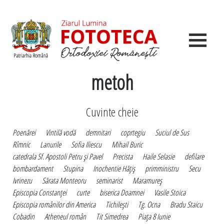
metoh
Cuvinte cheie
Poenărei
Vintilă vodă
demnitari
coprtegiu
Suciul de Sus
Rîmnic
Lanurile
Sofia Iliescu
Mihail Buric
catedrala Sf. Apostoli Petru şi Pavel
Precista
Haile Selasie
defilare
bombardament
Stupina
Inochentie Hăţiş
primministru
Secu
Ivrinezu
Sărata Monteoru
seminarist
Maramureş
Episcopia Constanţei
curte
biserica Doamnei
Vasile Stoica
Episcopia românilor din America
Tichileşti
Tg. Ocna
Bradu Staicu
Cobadin
Atheneul român
Tit Simedrea
Piaţa 8 Iunie