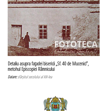
Detaliu asupra faţadei bisericii „Sf. 40 de Mucenici”,
metohul Episcopiei Râmnicului
Datare:
sfârșitul secolului al XIX-lea