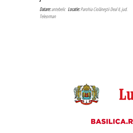
Datare:
antebelic
Locatie:
Parohia Ciolăneştii Deal II, jud.
Teleorman