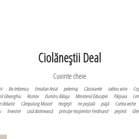
Ciolăneştii Deal
Cuvinte cheie
ii
Ilie Imbrescu
Emialian Antal
pelerinaj
Căscioarele
tablou votiv
Co
oil Gheorghiu
Roznov
Dumitru Bălaşa
Ministerul Educaţiei
Pârjoaia
Lim
p didactic
Câmpulung Muscel
Horgeşti
rte poştală
piaţă
Curtea veche
u
învestire
casă domnească
principe moştenitor Ferdinand
peşteră
Ghe