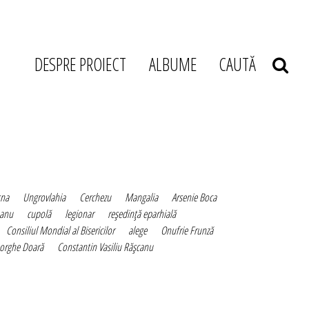
DESPRE PROIECT
ALBUME
CAUTĂ
şna
Ungrovlahia
Cerchezu
Mangalia
Arsenie Boca
anu
cupolă
legionar
reşedinţă eparhială
Consiliul Mondial al Bisericilor
alege
Onufrie Frunză
orghe Doară
Constantin Vasiliu Răşcanu