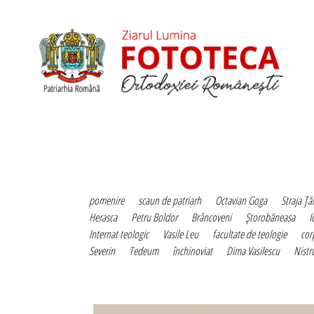
pomenire
scaun de patriarh
Octavian Goga
Straja Ţăr
Herasca
Petru Boldor
Brâncoveni
Ştorobăneasa
I
Internat teologic
Vasile Leu
facultate de teologie
cor
Severin
Tedeum
închinoviat
Dima Vasilescu
Nistr