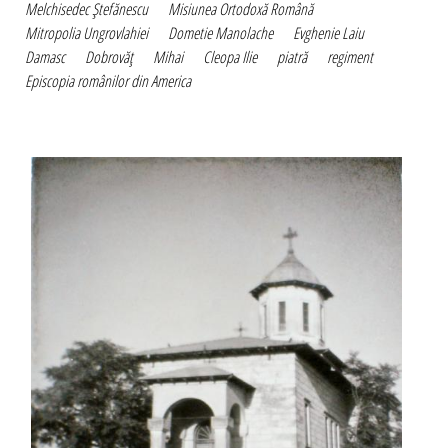
Melchisedec Ştefănescu
Misiunea Ortodoxă Română
Mitropolia Ungrovlahiei
Dometie Manolache
Evghenie Laiu
Damasc
Dobrovăţ
Mihai
Cleopa Ilie
piatră
regiment
Episcopia românilor din America