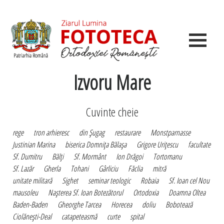
Izvoru Mare
Cuvinte cheie
rege
tron arhieresc
din Şugag
restaurare
Monstparnasse
Justinian Marina
biserica Domniţa Bălaşa
Grigore Uriţescu
facultate
Sf. Dumitru
Bălţi
Sf. Mormânt
Ion Drăgoi
Tortomanu
Sf. Lazăr
Gherla
Tohani
Gârliciu
Făclia
mitră
unitate militară
Sighet
seminar teologic
Robaia
Sf. Ioan cel Nou
mausoleu
Naşterea Sf. Ioan Botezătorul
Ortodoxia
Doamna Oltea
Baden-Baden
Gheorghe Tarcea
Horecea
doliu
Bobotează
Ciolăneşti-Deal
catapeteasmă
curte
spital