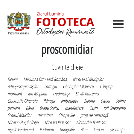
proscomidiar
Cuvinte cheie
Deleni
Misiunea Ortodoxă Română
Nicolae al Krutiţelor
Arhiepiscopia Iaşilor
cortegiu
Gheorghe Tătărescu
Cârligaţi
mormânt
Ion Meţianu
credincioşi
Sf. 40 Mucenici
Gherontie Ghenoiu
Rănuşa
ambasador
Slatina
Olteni
Sulina
patriarh
Bârla
Bradu Staicu
manifestare
Caşin
Ioil Gheorghiu
Schitul Maicilor
demnitari
Cleopa Ilie
grup de rezistenţă
Nicolae Herghelegiu
Nicoară Prăjescu
Alexandru Bazilescu
regele Ferdinand
Pădureni
tipografie
Alun
Iordan
clisiarniţă