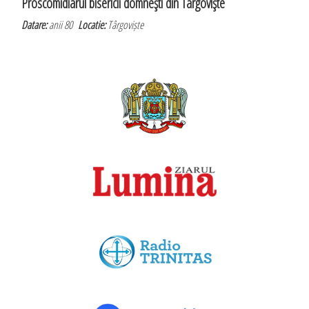
Proscomidiarul bisericii domneşti din Târgovişte
Datare:
anii 80
Locatie:
Târgoviște