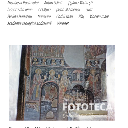
Nicolae al Rostovului
Antim Găină
Ţigănia-Văcăreşti
biserică din lemn
Cetăţuia
Jacob al Americii
curte
Evelina Honceriu
translare
Corbii Mari
Blaj
Vinerea mare
Academia teologică andreiană
Voroneţ