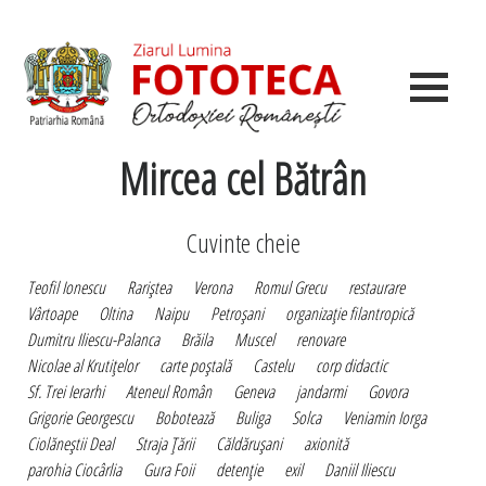
Mircea cel Bătrân
Cuvinte cheie
Teofil Ionescu
Rariştea
Verona
Romul Grecu
restaurare
Vârtoape
Oltina
Naipu
Petroşani
organizaţie filantropică
Dumitru Iliescu-Palanca
Brăila
Muscel
renovare
Nicolae al Krutiţelor
carte poştală
Castelu
corp didactic
Sf. Trei Ierarhi
Ateneul Român
Geneva
jandarmi
Govora
Grigorie Georgescu
Bobotează
Buliga
Solca
Veniamin Iorga
Ciolăneştii Deal
Straja Ţării
Căldăruşani
axionită
parohia Ciocârlia
Gura Foii
detenţie
exil
Daniil Iliescu