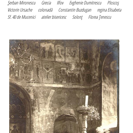
Şerban Mironescu
Grecia
Ilfov
Evghenie Dumitrescu
Ploscoş
Victorin Ursache
colonadă
Constantin Buzdugan
regina Elisabeta
Sf. 40 de Mucenici
atelier bisericesc
Solonţ
Florea Ţenescu