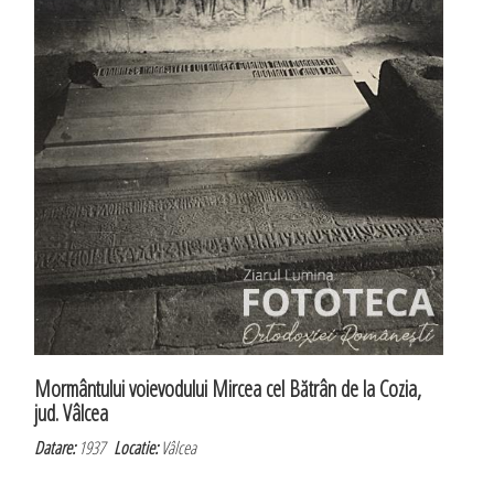
Mormântului voievodului Mircea cel Bătrân de la Cozia,
jud. Vâlcea
Datare:
1937
Locatie:
Vâlcea