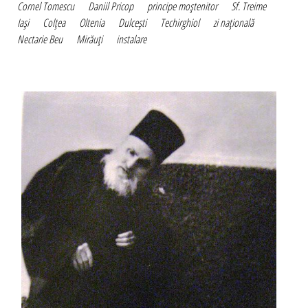
Cornel Tomescu
Daniil Pricop
principe moştenitor
Sf. Treime
Iaşi
Colţea
Oltenia
Dulceşti
Techirghiol
zi naţională
Nectarie Beu
Mirăuţi
instalare