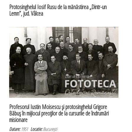
Protosinghelul Iosif Rusu de la mănăstirea „Dintr-un
Lemn”, jud. Vâlcea
Profesorul Iustin Moisescu şi protosinghelul Grigore
Băbuş în mijlocul preoţilor de la cursurile de îndrumări
misionare
Datare:
1951
Locatie:
București