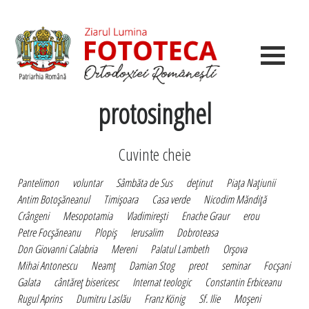
protosinghel
Cuvinte cheie
Pantelimon
voluntar
Sâmbăta de Sus
deţinut
Piaţa Naţiunii
Antim Botoşăneanul
Timişoara
Casa verde
Nicodim Măndiţă
Crângeni
Mesopotamia
Vladimireşti
Enache Graur
erou
Petre Focşăneanu
Plopiş
Ierusalim
Dobroteasa
Don Giovanni Calabria
Mereni
Palatul Lambeth
Orşova
Mihai Antonescu
Neamţ
Damian Stog
preot
seminar
Focşani
Galata
cântăreţ bisericesc
Internat teologic
Constantin Erbiceanu
Rugul Aprins
Dumitru Laslău
Franz König
Sf. Ilie
Moşeni