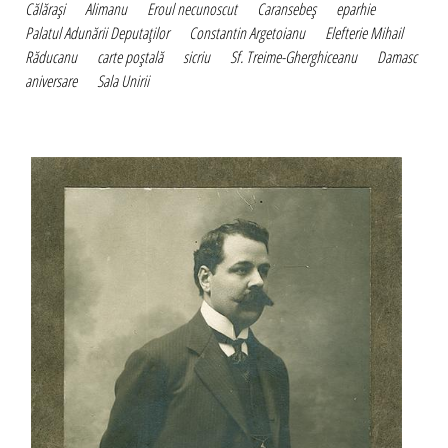
Călăraşi
Alimanu
Eroul necunoscut
Caransebeş
eparhie
Palatul Adunării Deputaţilor
Constantin Argetoianu
Elefterie Mihail
Răducanu
carte poştală
sicriu
Sf. Treime-Gherghiceanu
Damasc
aniversare
Sala Unirii