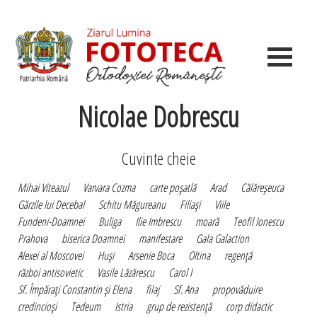
Nicolae Dobrescu
Cuvinte cheie
Mihai Viteazul
Varvara Cozma
carte poşatlă
Arad
Călăreşeuca
Gărzile lui Decebal
Schitu Măgureanu
Filiaşi
Viile
Fundeni-Doamnei
Buliga
Ilie Imbrescu
moară
Teofil Ionescu
Prahova
biserica Doamnei
manifestare
Gala Galaction
Alexei al Moscovei
Huşi
Arsenie Boca
Oltina
regenţă
război antisovietic
Vasile Lăzărescu
Carol I
Sf. Împăraţi Constantin şi Elena
filaj
Sf. Ana
propovăduire
credincioşi
Tedeum
Istria
grup de rezistenţă
corp didactic