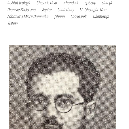
institut teologic
Chesarie Ursu
arhondaric
episcop
stareţă
Dionisie Bălăceanu
slujitor
Canterbury
Sf. Gheorghe Nou
Adormirea Miacii Domnului
Ţibrinu
Căscioarele
Dâmboviţa
Slatina