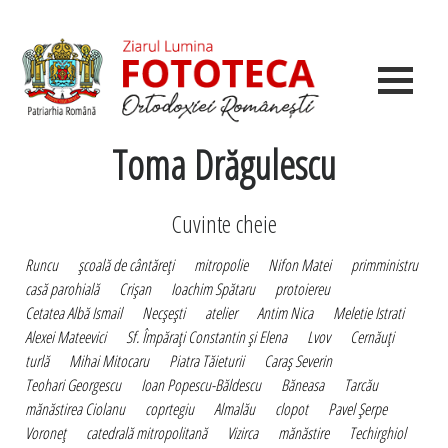
Toma Drăgulescu
Cuvinte cheie
Runcu
şcoală de cântăreţi
mitropolie
Nifon Matei
primministru
casă parohială
Crişan
Ioachim Spătaru
protoiereu
Cetatea Albă Ismail
Necşeşti
atelier
Antim Nica
Meletie Istrati
Alexei Mateevici
Sf. Împăraţi Constantin şi Elena
Lvov
Cernăuţi
turlă
Mihai Mitocaru
Piatra Tăieturii
Caraş Severin
Teohari Georgescu
Ioan Popescu-Băldescu
Băneasa
Tarcău
mănăstirea Ciolanu
coprtegiu
Almalău
clopot
Pavel Şerpe
Voroneţ
catedrală mitropolitană
Vizirca
mănăstire
Techirghiol