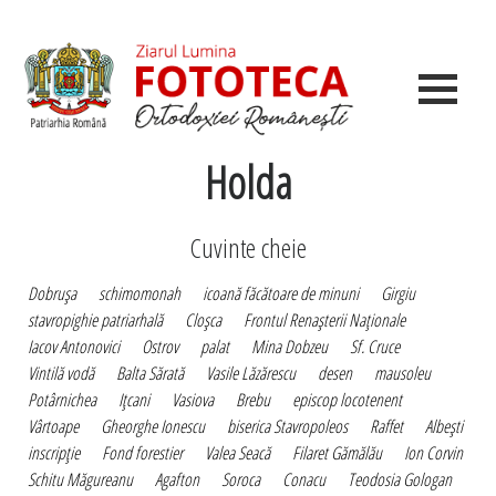
Holda
Cuvinte cheie
Dobruşa
schimomonah
icoană făcătoare de minuni
Girgiu
stavropighie patriarhală
Cloşca
Frontul Renaşterii Naţionale
Iacov Antonovici
Ostrov
palat
Mina Dobzeu
Sf. Cruce
Vintilă vodă
Balta Sărată
Vasile Lăzărescu
desen
mausoleu
Potârnichea
Iţcani
Vasiova
Brebu
episcop locotenent
Vârtoape
Gheorghe Ionescu
biserica Stavropoleos
Raffet
Albeşti
inscripţie
Fond forestier
Valea Seacă
Filaret Gămălău
Ion Corvin
Schitu Măgureanu
Agafton
Soroca
Conacu
Teodosia Gologan