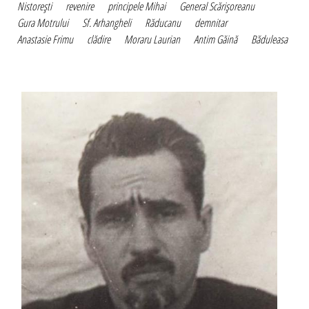
Nistoreşti
revenire
principele Mihai
General Scărişoreanu
Gura Motrului
Sf. Arhangheli
Răducanu
demnitar
Anastasie Frimu
clădire
Moraru Laurian
Antim Găină
Băduleasa