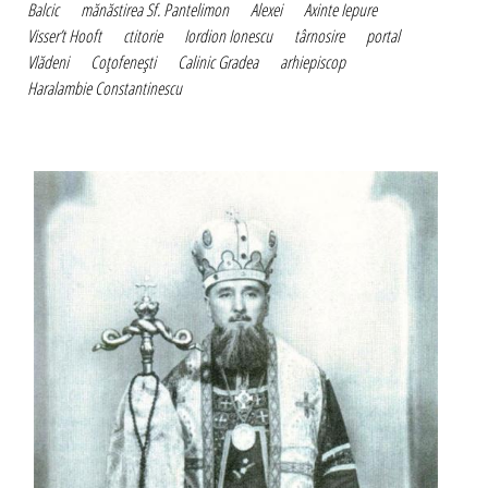
Balcic
mănăstirea Sf. Pantelimon
Alexei
Axinte Iepure
Visser’t Hooft
ctitorie
Iordion Ionescu
târnosire
portal
Vlădeni
Coţofeneşti
Calinic Gradea
arhiepiscop
Haralambie Constantinescu