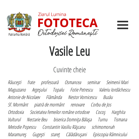
Vasile Leu
Cuvinte cheie
Răuceşti
frate
profesoară
Osmancea
seminar
Seimenii Mari
Maguzzano
Argeşului
Topalu
Fotie Petrescu
Valeriu Iordăchescu
Antonie de Nicolaev
Flămânda
Nestor Vornicescu
Buzău
Sf. Mormânt
piatră de mormânt
renovare
Corbu de Jos
Ortodoxia
Societatea femeilor române ortodoxe
Cocoş
Harghita
Vulturul
Nectarie Beu
biserica Domniţa Bălaşa
Turnu
Tismana
Metodie Popescu
Constantin Vasiliu Răşcanu
schimomonah
Maramureş
Gugeşti
stareţ
Călădăruşani
Episcopia Râmnicului