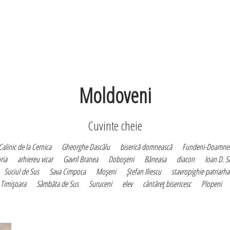
Moldoveni
Cuvinte cheie
Calinic de la Cernica
Gheorghe Dascălu
biserică domnească
Fundeni-Doamne
ria
arhiereu vicar
Gavril Branea
Doboşeni
Băneasa
diacon
Ioan D. 
Suciul de Sus
Sava Cimpoca
Moşeni
Ştefan Iliescu
stavropighie patriarha
Timişoara
Sâmbăta de Sus
Suruceni
elev
cântăreţ bisericesc
Plopeni