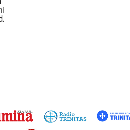
n
ni
d.