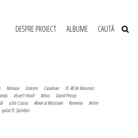
DESPRE PROIECT
ALBUME
CAUTĂ
i
Mireasa
Urziceni
Caraiman
Sf. 40 de Mucenici
Sandu
Visser’t Hooft
Athos
Daniil Pricop
lă
schit Crasna
Alexei al Moscovei
Remetea
Antim
spital Sf. Spiridon