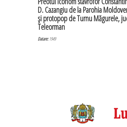
Preotul iconom stavrofor Constanti
D. Cazangiu de la Parohia Moldove
şi protopop de Turnu Măgurele, ju
Teleorman
Datare:
1949