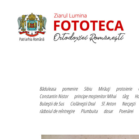
Băduleasa
pomenire
Sibiu
Mirăuţi
protoierie
Constantin Nistor
principe moştenitor Mihai
târg
Ho
Bulzeştii de Sus
Ciolăneştii Deal
Sf. Anton
Necşeşti
războiul de reîntregire
Plumbuita
dosar
Poenărei