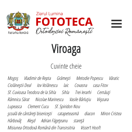
Viroaga
Cuvinte cheie
Mogoş
Vladimir de Repta
Grămeşti
Metodie Popescu
Văratic
Ciolăneştii Deal
Iov Volănescu
laic
Covasna
casa Fitov
Sf. Cuvioasa Teodora de la Sihla
Sihla
Trei Ierarhi
Cernăuţi
Râmnicu Sărat
Nicolae Marinescu
Vasile Bârluţiu
Viişoara
Lupeasca
Clement Cucu
Sf. Spiridon Nou
şcoală de cântăreţi bisericeşti
catapeteasmă
diacon
Miron Cristea
Hârbovâţ
Aleşd
Adrian Făgeţeanu
stareţă
Misiunea Ortodoxă Română din Transnsitria
Visser’t Hooft