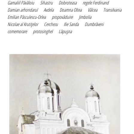
Gamaliil Păvăloiu
Sihastru
Dobroteasa
regele Ferdinand
Damian arhondarul
Avdela
Doamna Oltea
Vâlcea
Transilvania
Emilian Păsculescu-Orlea
propovăduire
Jimbolia
Nicolae al Krutiţelor
Cerchezu
Ilie Sanda
Dumbrăveni
comemorare
protosinghel
Lăpuşna