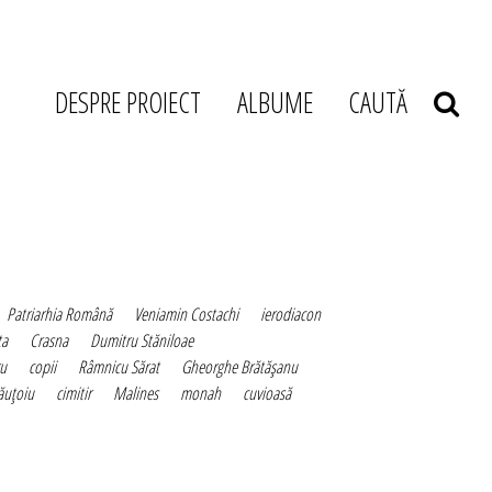
DESPRE PROIECT
ALBUME
CAUTĂ
Patriarhia Română
Veniamin Costachi
ierodiacon
ţa
Crasna
Dumitru Stăniloae
ru
copii
Râmnicu Sărat
Gheorghe Brătăşanu
ăuţoiu
cimitir
Malines
monah
cuvioasă