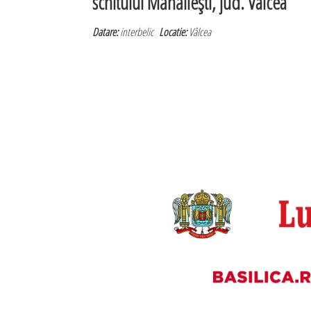
schitului Mănăileşti, jud. Vâlcea
Datare:
interbelic
Locatie:
Vâlcea