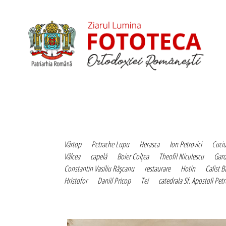
Vârtop
Petrache Lupu
Herasca
Ion Petrovici
Cuciu
Vâlcea
capelă
Boier Colţea
Theofil Niculescu
Gar
Constantin Vasiliu Răşcanu
restaurare
Hotin
Calist 
Hristofor
Daniil Pricop
Tei
catedrala Sf. Apostoli Petr