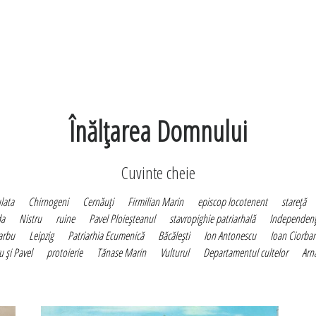
Înălţarea Domnului
Cuvinte cheie
lata
Chirnogeni
Cernăuţi
Firmilian Marin
episcop locotenent
stareţă
da
Nistru
ruine
Pavel Ploieşteanul
stavropighie patriarhală
Independen
Barbu
Leipzig
Patriarhia Ecumenică
Băcăleşti
Ion Antonescu
Ioan Ciorba
u şi Pavel
protoierie
Tănase Marin
Vulturul
Departamentul cultelor
Arn