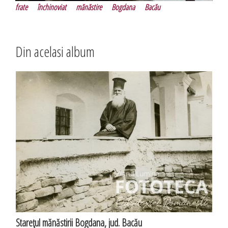
frate
închinoviat
mănăstire
Bogdana
Bacău
Din acelasi album
Stareţul mănăstirii Bogdana, jud. Bacău