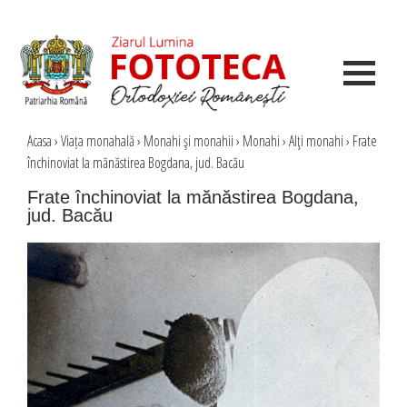
Acasa
›
Viața monahală
›
Monahi şi monahii
›
Monahi
›
Alţi monahi
›
Frate
închinoviat la mănăstirea Bogdana, jud. Bacău
Frate închinoviat la mănăstirea Bogdana,
jud. Bacău