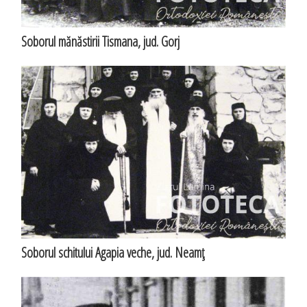
Soborul mănăstirii Tismana, jud. Gorj
Soborul schitului Agapia veche, jud. Neamţ