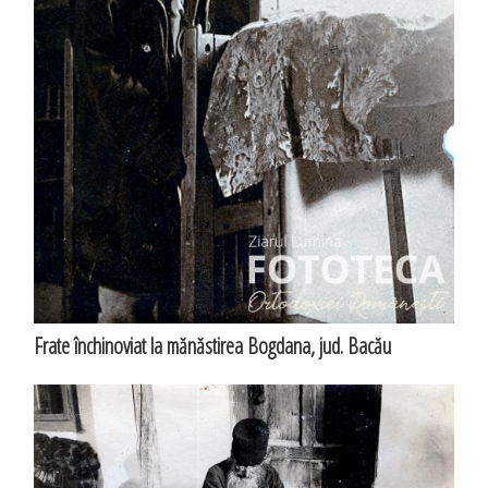
Frate închinoviat la mănăstirea Bogdana, jud. Bacău