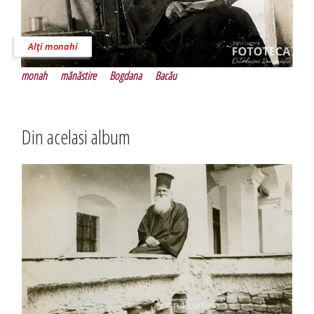
Alţi monahi
monah
mănăstire
Bogdana
Bacău
Din acelasi album