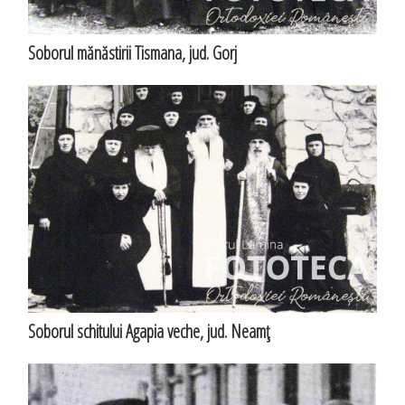
Soborul mănăstirii Tismana, jud. Gorj
Soborul schitului Agapia veche, jud. Neamţ