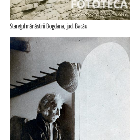
Stareţul mănăstirii Bogdana, jud. Bacău