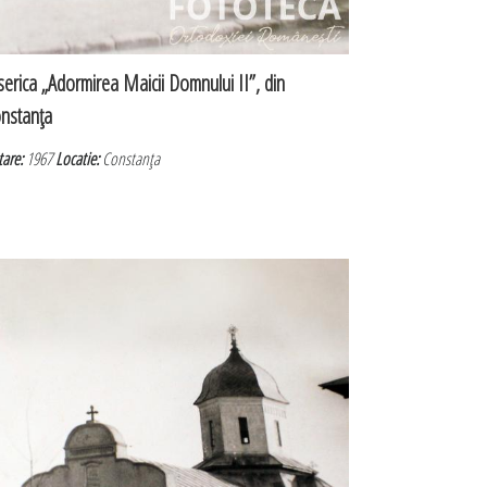
serica „Adormirea Maicii Domnului II”, din
nstanţa
tare:
1967
Locatie:
Constanţa