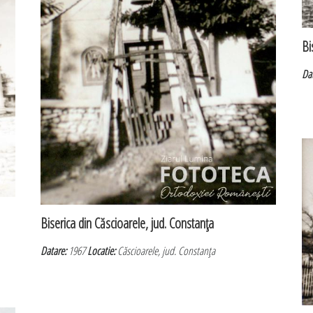
Bi
Da
Biserica din Căscioarele, jud. Constanţa
Datare:
1967
Locatie:
Căscioarele, jud. Constanţa