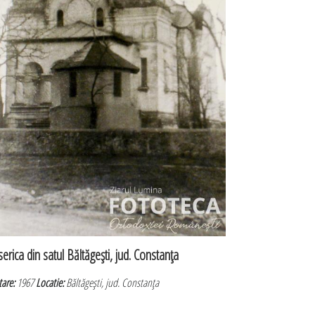
serica din satul Băltăgeşti, jud. Constanţa
tare:
1967
Locatie:
Băltăgeşti, jud. Constanţa