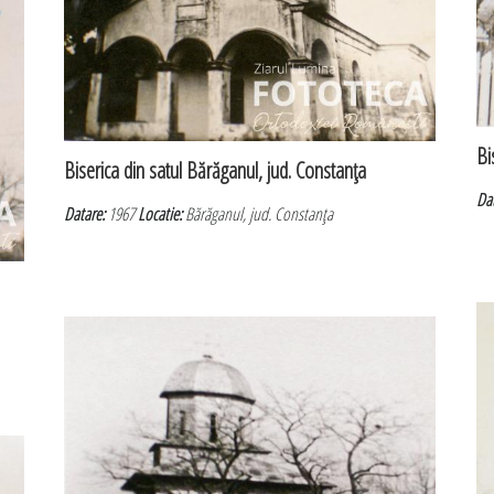
Bi
Biserica din satul Bărăganul, jud. Constanţa
Da
Datare:
1967
Locatie:
Bărăganul, jud. Constanţa