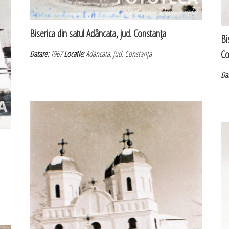
Biserica din satul Adâncata, jud. Constanţa
Bi
Co
Datare:
1967
Locatie:
Adâncata, jud. Constanţa
Da