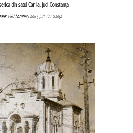
serica din satul Canlia, jud. Constanţa
tare:
1967
Locatie:
Canlia, jud. Constanţa