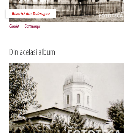
Biserici din Dobrogea
Canlia
Constanţa
Din acelasi album