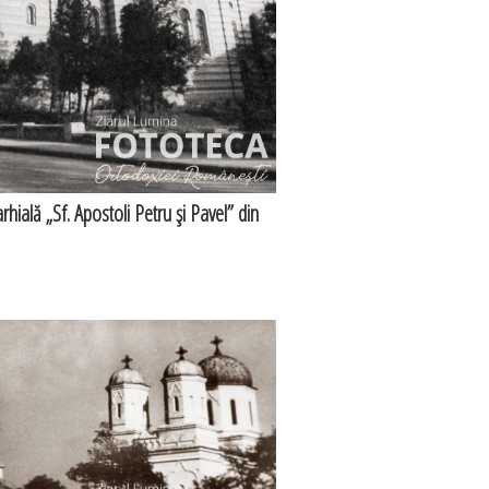
rhială „Sf. Apostoli Petru şi Pavel” din