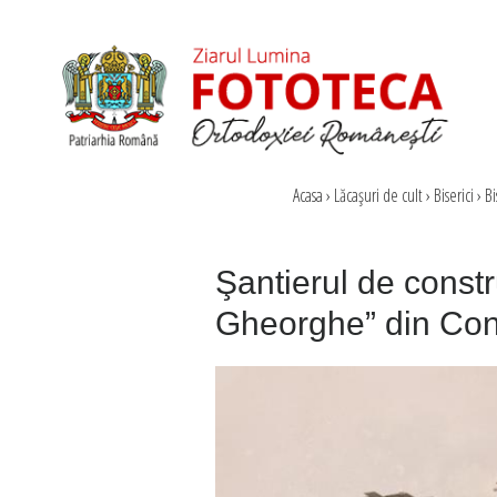
Acasa
›
Lăcaşuri de cult
›
Biserici
›
Bi
Şantierul de constru
Gheorghe” din Con