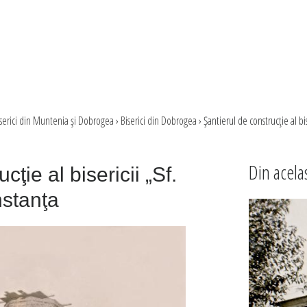
serici din Muntenia şi Dobrogea
›
Biserici din Dobrogea
›
Şantierul de construcţie al bi
Din acela
cţie al bisericii „Sf.
stanţa