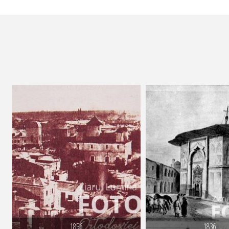
1856
1836