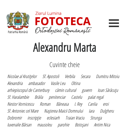
Alexandru Marta
Cuvinte cheie
Nicolae al Krutiţelor
Sf. Apostoli
Verbila
Secara
Dumitru Mitoiu
Alexandria
ambasador
Vasile Leu
Oltina
arhiepiscopul de Canterbury
cămin cultural
guvern
Ioan Sărăcuţu
Sf. Haralambie
Brăila
penitenciar
Castelu
palat regal
Nestor Vornicescu
Roman
Băneasa
I. Rey
Canlia
eroi
Sf. Antoniec cel Mare
Naşterea Maicii Domnului
Iara
Dulgheru
Dobromir
inscripţie
eclesiarh
Traian Vraciu
Strunga
Iuvenalie Bârsan
mausoleu
parohie
Botoşani
Antim Nica