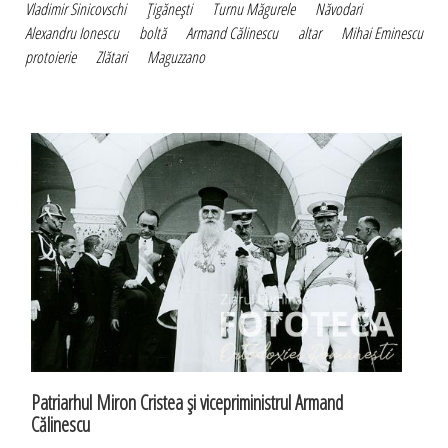
Vladimir Sinicovschi
Ţigăneşti
Turnu Măgurele
Năvodari
Alexandru Ionescu
boltă
Armand Călinescu
altar
Mihai Eminescu
protoierie
Zlătari
Maguzzano
Patriarhul Miron Cristea şi vicepriministrul Armand
Călinescu