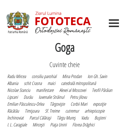
Goga
Cuvinte cheie
Radu Mircea
consiliu parohial
Mina Prodan
Ion Gh. Savin
Albania
schit Crasna
maici
catedrală mitropolitană
Nicolae Stanciu
manifestare
Alexei al Moscovei
Teofil Pârâian
Lipcani
Durău
Iuvenalie Străinul
Petru Jilovu
Emilian Păsculescu-Orlea
Târgovişte
Corbii Mari
expoziţie
Răcătău
Timişoara
Sf. Treime
cutremur
arhiepiscopie
închinoviat
Parcul Călăraşi
Târgu Mureş
Vadu
Buşteni
I. L. Caragiale
Mirceşti
Piaţa Unirii
Florea Drăghici