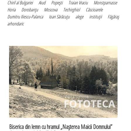
Chiril al Bulgariei
Aiud
Popeşti
Traian Vraciu
Monstparnasse
Horia
Dorobanţu
Moscova
Techirghiol
Căscioarele
Dumitru Iliescu-Palanca
Ioan Sărăcuţu
alege
instituţii
Făgăraş
arhondaric
Biserica din lemn cu hramul „Naşterea Maicii Domnului”