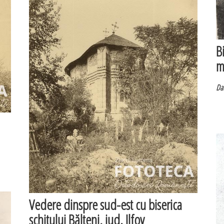
B
m
Dat
Vedere dinspre sud-est cu biserica
schitului Bălteni, jud. Ilfov