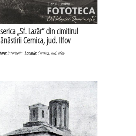
iserica „Sf. Lazăr” din cimitirul
ănăstirii Cernica, jud. Ilfov
are:
interbelic
Locatie:
Cernica, jud. Ilfov