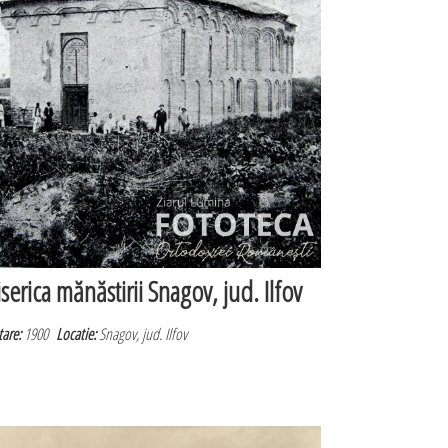
iserica mănăstirii Snagov, jud. Ilfov
are:
1900
Locatie:
Snagov, jud. Ilfov