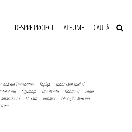
DESPRE PROIECT
ALBUME
CAUTĂ
mână din Transnsitria
Topliţa
Mont Saint Michel
Botezătorul
Siguranţă
Dorobanţu
Dobromir
Zorile
Cantacuzenca
Sf. Sava
jurnalist
Gheorghe Alexianu
erceni