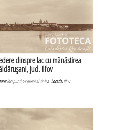
edere dinspre lac cu mănăstirea
ăldăruşani, jud. Ilfov
are:
începutul secolului al XX-lea
Locatie:
Ilfov