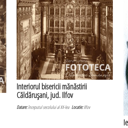
Interiorul bisericii mănăstirii
Căldăruşani, jud. Ilfov
Datare:
începutul secolului al XX-lea
Locatie:
Ilfov
I