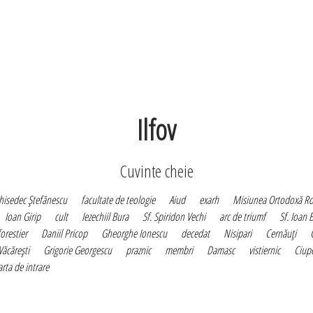
Ilfov
Cuvinte cheie
hisedec Ştefănescu
facultate de teologie
Aiud
exarh
Misiunea Ortodoxă Ro
Ioan Girip
cult
Iezechiil Bura
Sf. Spiridon Vechi
arc de triumf
Sf. Ioan 
orestier
Daniil Pricop
Gheorghe Ionescu
decedat
Nisipari
Cernăuţi
Văcăreşti
Grigorie Georgescu
praznic
membri
Damasc
vistiernic
Ciup
rta de intrare