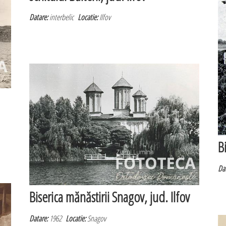
Datare:
interbelic
Locatie:
Ilfov
B
Dat
Biserica mănăstirii Snagov, jud. Ilfov
Datare:
1962
Locatie:
Snagov