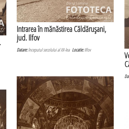
Intrarea în mănăstirea Căldăruşani,
jud. Ilfov
.
Datare:
începutul secolului al XX-lea
Locatie:
Ilfov
V
C
Dat