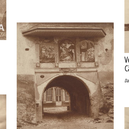
V
C
Dat