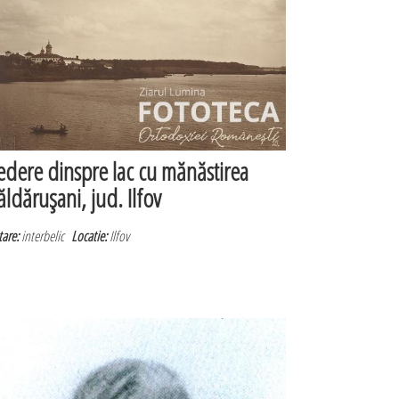
edere dinspre lac cu mănăstirea
ăldăruşani, jud. Ilfov
are:
interbelic
Locatie:
Ilfov