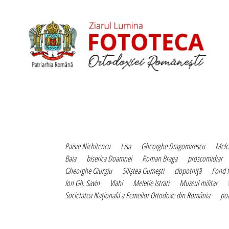
Paisie Nichitencu
Lisa
Gheorghe Dragomirescu
Melc
Baia
biserica Doamnei
Roman Braga
proscomidiar
Gheorghe Giurgiu
Siliştea Gumeşti
clopotniţă
Fond f
Ion Gh. Savin
Vlahi
Meletie Istrati
Muzeul militar
Societatea Naţională a Femeilor Ortodoxe din România
poa