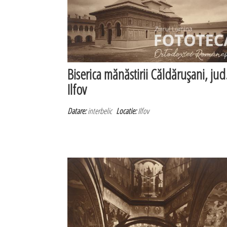
Biserica mănăstirii Căldăruşani, jud
Ilfov
Datare:
interbelic
Locatie:
Ilfov