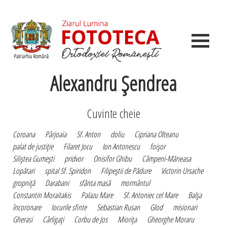
Alexandru Şendrea
Cuvinte cheie
Coroana
Pârjoaia
Sf. Anton
doliu
Cipriana Olteanu
palat de justiţie
Filaret Jocu
Ion Antonescu
foişor
Siliştea Gumeşti
pridvor
Onisifor Ghibu
Câmpeni-Măneasa
Lopătari
spital Sf. Spiridon
Filipeştii de Pădure
Victorin Ursache
gropniţă
Darabani
sfânta masă
mormântul
Constantin Moraitakis
Palazu Mare
Sf. Antoniec cel Mare
Balşa
încoronare
locurile sfinte
Sebastian Rusan
Glod
misionari
Gherasi
Cârligaţi
Corbu de Jos
Mioriţa
Gheorghe Moraru