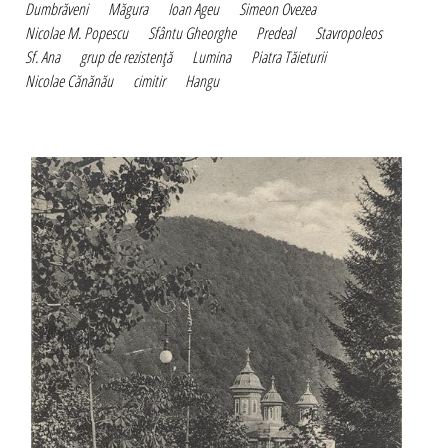
Dumbrăveni
Măgura
Ioan Ageu
Simeon Ovezea
Nicolae M. Popescu
Sfântu Gheorghe
Predeal
Stavropoleos
Sf. Ana
grup de rezistenţă
Lumina
Piatra Tăieturii
Nicolae Cănănău
cimitir
Hangu