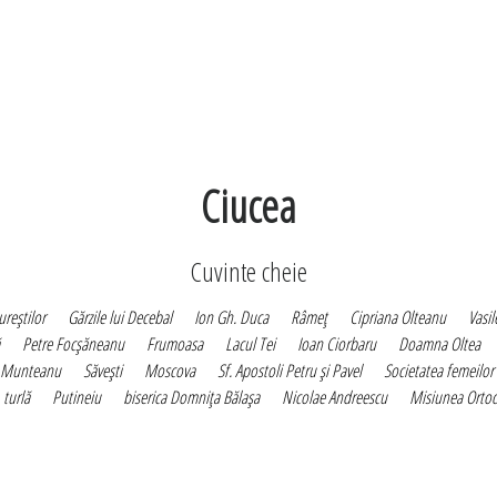
Ciucea
Cuvinte cheie
reştilor
Gărzile lui Decebal
Ion Gh. Duca
Râmeţ
Cipriana Olteanu
Vasil
Petre Focşăneanu
Frumoasa
Lacul Tei
Ioan Ciorbaru
Doamna Oltea
 Munteanu
Săveşti
Moscova
Sf. Apostoli Petru şi Pavel
Societatea femeilo
turlă
Putineiu
biserica Domniţa Bălaşa
Nicolae Andreescu
Misiunea Ortod