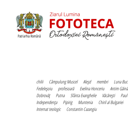
chilii
Câmpulung Muscel
Aleşd
membri
Luna Bucu
Fedeleşoiu
profesoară
Evelina Honceriu
Antim Găină
Dobrovăţ
Putna
Sfânta Evanghelie
Văcăreşti
Paul
Independenţa
Pipirig
Muntenia
Chiril al Bulgariei
Internat teologic
Constantin Cazangiu