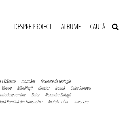
DESPRE PROIECT
ALBUME
CAUTĂ
e Lăzărescu
mormânt
facultate de teologie
Vâlcele
Mănăileşti
director
icoană
Calea Rahovei
r ortodoxe române
Botez
Alexandru Baltagă
oxă Română din Transnistria
Anatolie Tihai
aniversare