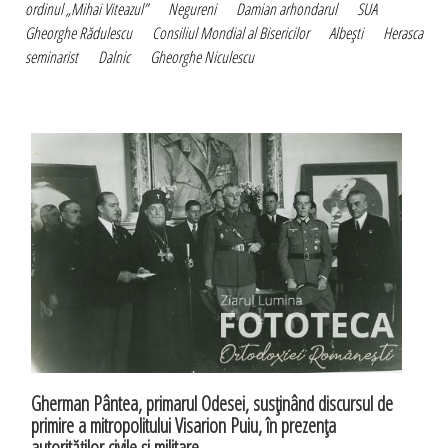
ordinul „Mihai Viteazul”
Negureni
Damian arhondarul
SUA
Gheorghe Rădulescu
Consiliul Mondial al Bisericilor
Albeşti
Herasca
seminarist
Dalnic
Gheorghe Niculescu
Gherman Pântea, primarul Odesei, susţinând discursul de
primire a mitropolitului Visarion Puiu, în prezenţa
autorităţilor civile şi militare