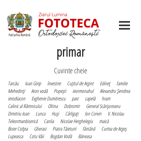
primar
Cuvinte cheie
Tarcău
Ioan Girip
învestire
Cuţitul de Argint
Edineţ
familie
Mehedinţi
Aron vodă
Popeşti
ieormonahul
Alexandru Şendrea
ierodiacon
Evghenie Dumitrescu
parc
capelă
hram
Calinic al Râmnicului
Oltina
Dobromir
General Scărişoreanu
Dimitriu Ioan
Lunca
Huşi
Cârligaţi
Ion Corvin
V. Nicolau
Teleormanbiserică
Canlia
Nicolae Herghelegiu
maică
Boier Colţea
Gherasi
Piatra Tăieturii
fântână
Curtea de Argeş
Lupeasca
Cotu Văii
Bogdan Vodă
Băneasa