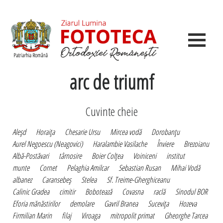
arc de triumf
Cuvinte cheie
Aleşd
Horaiţa
Chesarie Ursu
Mircea vodă
Dorobanţu
Aurel Negoescu (Neagovici)
Haralambie Vasilache
Înviere
Brezoianu
Albă-Postăvari
târnosire
Boier Colţea
Voiniceni
institut
munte
Cornet
Pelaghia Amilcar
Sebastian Rusan
Mihai Vodă
albanez
Caransebeş
Stelea
Sf. Treime-Gherghiceanu
Calinic Gradea
cimitir
Bobotează
Covasna
raclă
Sinodul BOR
Eforia mănăstirilor
demolare
Gavril Branea
Suceviţa
Hozeva
Firmilian Marin
filaj
Viroaga
mitropolit primat
Gheorghe Tarcea