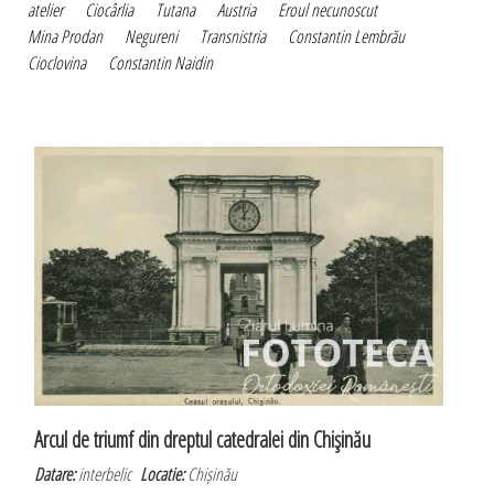
atelier
Ciocârlia
Tutana
Austria
Eroul necunoscut
Mina Prodan
Negureni
Transnistria
Constantin Lembrău
Cioclovina
Constantin Naidin
Arcul de triumf din dreptul catedralei din Chişinău
Datare:
interbelic
Locatie:
Chișinău