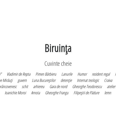
Biruinţa
Cuvinte cheie
i”
Vladimir de Repta
Pimen Bărbieru
Lanurile
Humor
rezident regal
e Mirăuţi
guvern
Luna Bucureştilor
detenţie
Internat teologic
Craiva
brâncovenesc
schit
arhiereu
Gara de nord
Gheorghe Teodorescu
atelier
Ioanichie Moroi
Arnota
Gheorghe Frangu
Filipeştii de Pădure
lemn