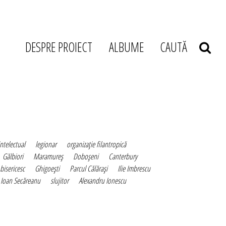
DESPRE PROIECT
ALBUME
CAUTĂ
intelectual
legionar
organizaţie filantropică
Gălbiori
Maramureş
Doboşeni
Canterbury
 bisericesc
Ghigoeşti
Parcul Călăraşi
Ilie Imbrescu
Ioan Secăreanu
slujitor
Alexandru Ionescu