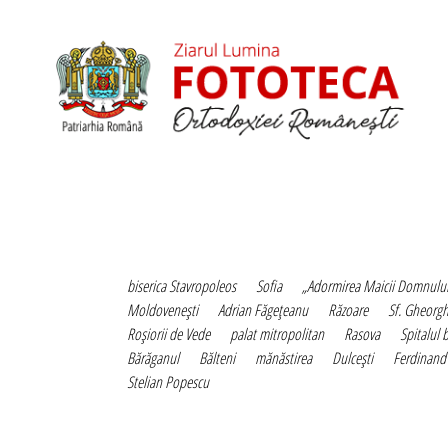
biserica Stavropoleos
Sofia
„Adormirea Maicii Domnulu
Moldoveneşti
Adrian Făgeţeanu
Răzoare
Sf. Gheorgh
Roşiorii de Vede
palat mitropolitan
Rasova
Spitalul 
Bărăganul
Bălteni
mănăstirea
Dulceşti
Ferdinand
Stelian Popescu