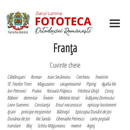
Franţa
Cuvinte cheie
Căldăruşani
Roman
Ioan Secăreanu
Cerchezu
învestire
Sf. Teodor Tiron
Maguzzano
catapeteasmă
Pipirig
Agafia Ilie
Ion Petrovici
Pralea
Nicoară Prăjescu
Filofetia Ghiţă
Cocoş
Băbeni
demnitar
Înviere
Meletie Istrati
Înălţarea Domnului
Leon Suenens
Constanţa
Eroul necunoscut
episcop locotenent
Iţcani
principe moştenitor
Bălineşti
Episcopia Dunării de Jos
Dunărea de Jos
Ilie Sanda
Ghenadie Petrescu
carte poştală
translare
Blaj
Schitu Măgureanu
revenit
Argeş