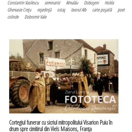
Constantin Vasilescu
seminarist
Almalău
Doboşeni
Holda
Ghervasie Creţu
reşedinţă
ostaş
Izvorul Alb
carte poşatlă
poet
colinde
Dobromir Vale
Cortegiul funerar cu sicriul mitropolitului Visarion Puiu în
drum spre cimitirul din Viels Maisons, Franţa