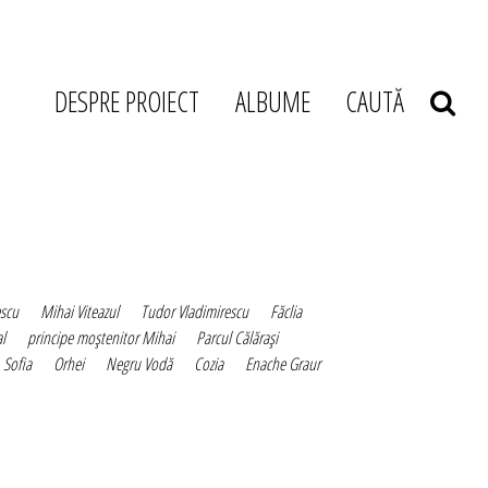
DESPRE PROIECT
ALBUME
CAUTĂ
scu
Mihai Viteazul
Tudor Vladimirescu
Făclia
al
principe moştenitor Mihai
Parcul Călăraşi
Sofia
Orhei
Negru Vodă
Cozia
Enache Graur