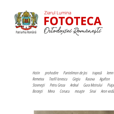
Hotin
prohodire
Pantelimon de Jos
trapeză
lemn
Remetea
Teofil Ionescu
Girgiu
Rasova
Agafton
Stoeneşti
Petru Groza
Ardeal
Gura Motrului
Piaţa
Borzeşti
Mera
Conacu
moaşte
Sinai
Aron vodă