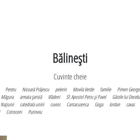
Bălineşti
Cuvinte cheie
Peretu
Nicoară Prăjescu
pelerin
Movila Verde
familie
Pimen George
Măgura
armata ţaristă
Vlădeni
Sf. Apostol Petru şi Pavel
Gărzile lui Deceb
 Naţiunii
catedrala unirii
cuvios
Cantacuzenca
Goga
Iordan
cavas
Cotroceni
Putineiu