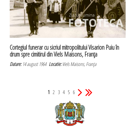
Cortegiul funerar cu sicriul mitropolitului Visarion Puiu în
drum spre cimitirul din Viels Maisons, Franţa
Datare:
14 august 1964
Locatie:
Viels Maisons, Franţa
1
2
3
4
5
6