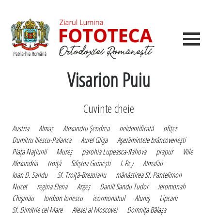
Visarion Puiu
Cuvinte cheie
Austria
Almaş
Alexandru Şendrea
neidentificată
ofiţer
Dumitru Iliescu-Palanca
Aurel Gliga
Aşezămintele brâncoveneşti
Piaţa Naţiunii
Mureş
parohia Lupeasca-Rahova
prapur
Viile
Alexandria
troiţă
Siliştea Gumeşti
I. Rey
Almalău
Ioan D. Sandu
Sf. Troiţă-Brezoianu
mănăstirea Sf. Pantelimon
Nucet
regina Elena
Argeş
Daniil Sandu Tudor
ieromonah
Chişinău
Iordion Ionescu
ieormonahul
Aluniş
Lipcani
Sf. Dimitrie cel Mare
Alexei al Moscovei
Domniţa Bălaşa