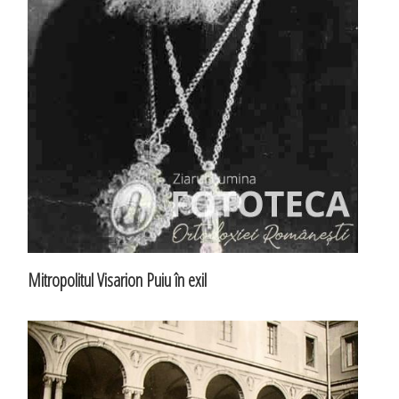
Mitropolitul Visarion Puiu în exil