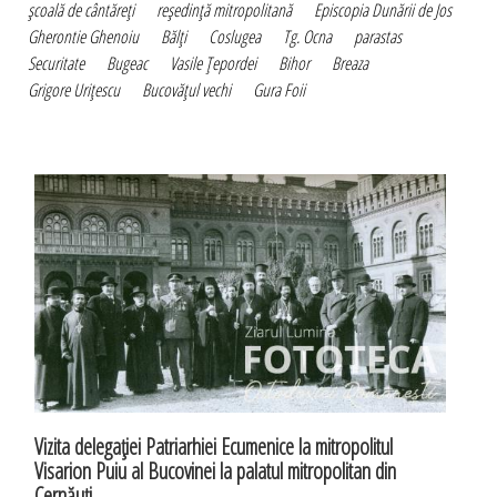
şcoală de cântăreţi
reşedinţă mitropolitană
Episcopia Dunării de Jos
Gherontie Ghenoiu
Bălţi
Coslugea
Tg. Ocna
parastas
Securitate
Bugeac
Vasile Ţepordei
Bihor
Breaza
Grigore Uriţescu
Bucovăţul vechi
Gura Foii
Vizita delegaţiei Patriarhiei Ecumenice la mitropolitul
Visarion Puiu al Bucovinei la palatul mitropolitan din
Cernăuţi