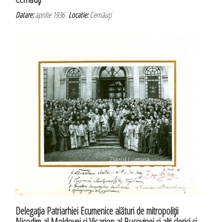
Datare:
aprilie 1936
Locatie:
Cernăuţi
Delegaţia Patriarhiei Ecumenice alături de mitropoliţii
Nicodim al Moldovei şi Visarion al Bucovinei şi alţi clerici şi