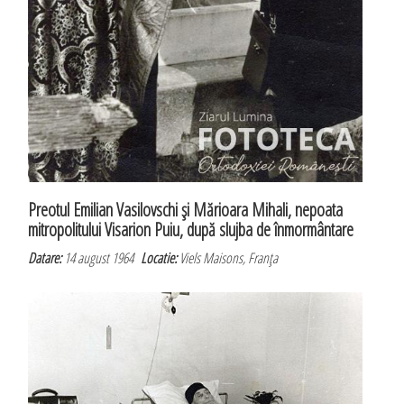
Preotul Emilian Vasilovschi şi Mărioara Mihali, nepoata
mitropolitului Visarion Puiu, după slujba de înmormântare
Datare:
14 august 1964
Locatie:
Viels Maisons, Franţa