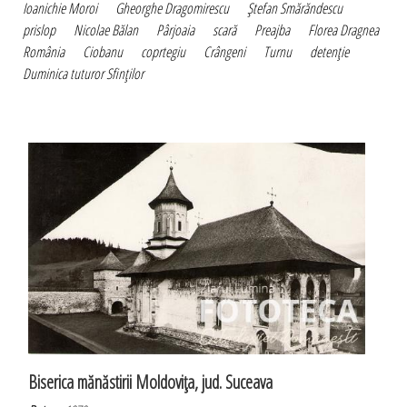
Ioanichie Moroi
Gheorghe Dragomirescu
Ştefan Smărăndescu
prislop
Nicolae Bălan
Pârjoaia
scară
Preajba
Florea Dragnea
România
Ciobanu
coprtegiu
Crângeni
Turnu
detenţie
Duminica tuturor Sfinţilor
Biserica mănăstirii Moldoviţa, jud. Suceava