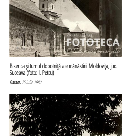
Biserica şi turnul clopotniţă ale mănăstirii Moldoviţa, jud.
Suceava (foto: I. Petcu)
Datare:
25 iulie 1980