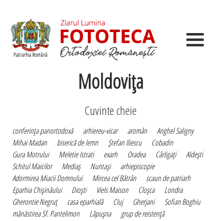
Moldoviţa
Cuvinte cheie
conferinţa panortodoxă
arhiereu-vicar
aromân
Anghel Saligny
Mihai Madan
biserică de lemn
Ştefan Iliescu
Cobadin
Gura Motrului
Meletie Istrati
exarh
Oradea
Cârligaţi
Aldeşti
Schitul Maicilor
Mediaş
Nuntaşi
arhiepiscopie
Adormirea Miacii Domnului
Mircea cel Bătrân
scaun de patriarh
Eparhia Chişinăului
Dioşti
Viels Maison
Cloşca
Londra
Gherontie Negruţ
casa eparhială
Cluj
Gherjani
Sofian Boghiu
mănăstirea Sf. Pantelimon
Lăpuşna
grup de reistenţă