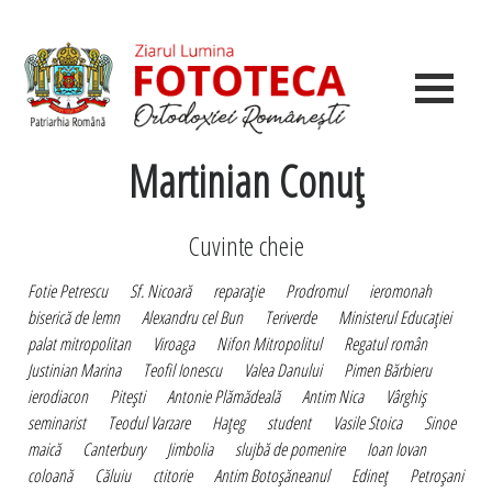
Martinian Conuţ
Cuvinte cheie
Fotie Petrescu
Sf. Nicoară
reparaţie
Prodromul
ieromonah
biserică de lemn
Alexandru cel Bun
Teriverde
Ministerul Educaţiei
palat mitropolitan
Viroaga
Nifon Mitropolitul
Regatul român
Justinian Marina
Teofil Ionescu
Valea Danului
Pimen Bărbieru
ierodiacon
Piteşti
Antonie Plămădeală
Antim Nica
Vârghiş
seminarist
Teodul Varzare
Haţeg
student
Vasile Stoica
Sinoe
maică
Canterbury
Jimbolia
slujbă de pomenire
Ioan Iovan
coloană
Căluiu
ctitorie
Antim Botoşăneanul
Edineţ
Petroşani