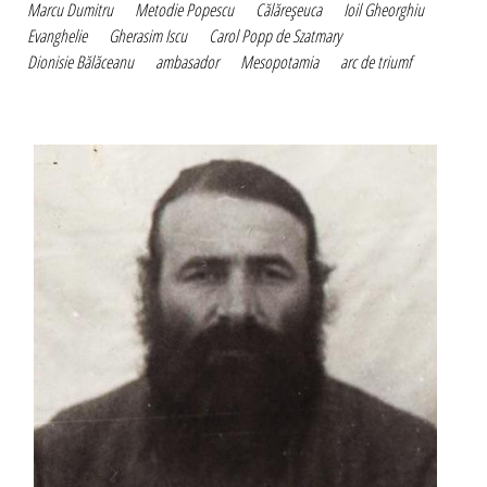
Marcu Dumitru
Metodie Popescu
Călăreşeuca
Ioil Gheorghiu
Evanghelie
Gherasim Iscu
Carol Popp de Szatmary
Dionisie Bălăceanu
ambasador
Mesopotamia
arc de triumf