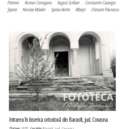
Pietreni
Roman Ciorogariu
August Scriban
Constantin Cazangiu
Şipote
Nicolae Mladin
Spirea Veche
Albeşti
Chesarie Păunescu
Intrarea în biserica ortodoxă din Baraolt, jud. Covasna
Datare:
1970
Locatie:
Baraolt, jud. Covasna