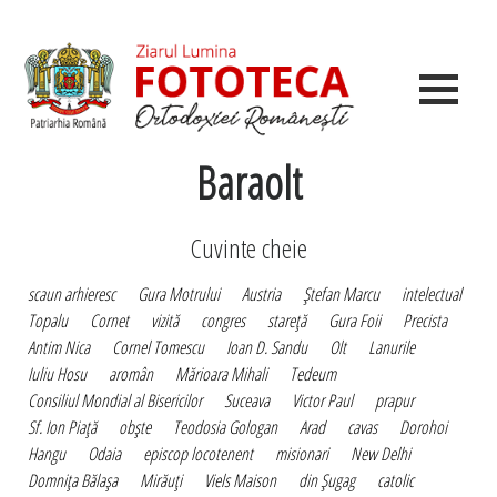
Baraolt
Cuvinte cheie
scaun arhieresc
Gura Motrului
Austria
Ştefan Marcu
intelectual
Topalu
Cornet
vizită
congres
stareţă
Gura Foii
Precista
Antim Nica
Cornel Tomescu
Ioan D. Sandu
Olt
Lanurile
Iuliu Hosu
aromân
Mărioara Mihali
Tedeum
Consiliul Mondial al Bisericilor
Suceava
Victor Paul
prapur
Sf. Ion Piaţă
obşte
Teodosia Gologan
Arad
cavas
Dorohoi
Hangu
Odaia
episcop locotenent
misionari
New Delhi
Domniţa Bălaşa
Mirăuţi
Viels Maison
din Şugag
catolic