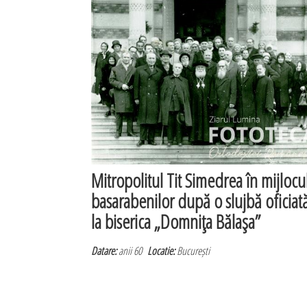
Mitropolitul Tit Simedrea în mijlocu
basarabenilor după o slujbă oficiat
la biserica „Domniţa Bălaşa”
Datare:
anii 60
Locatie:
București