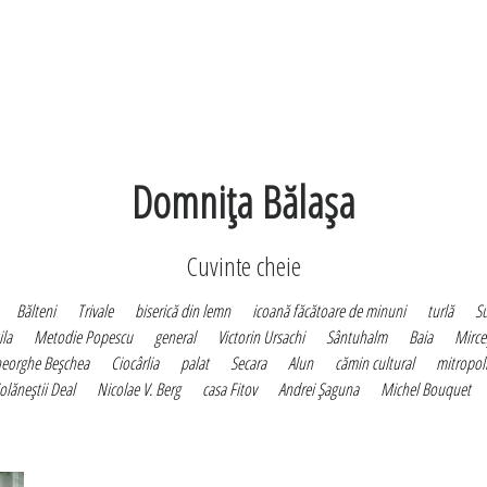
Domniţa Bălaşa
Cuvinte cheie
Bălteni
Trivale
biserică din lemn
icoană făcătoare de minuni
turlă
Su
ila
Metodie Popescu
general
Victorin Ursachi
Sântuhalm
Baia
Mirce
eorghe Beşchea
Ciocârlia
palat
Secara
Alun
cămin cultural
mitropoli
olăneştii Deal
Nicolae V. Berg
casa Fitov
Andrei Şaguna
Michel Bouquet