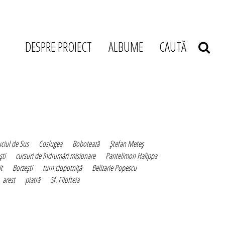
DESPRE PROIECT
ALBUME
CAUTĂ
ciul de Sus
Coslugea
Bobotează
Ştefan Meteş
şti
cursuri de îndrumări misionare
Pantelimon Halippa
t
Borzeşti
turn clopotniţă
Belizarie Popescu
arest
piatră
Sf. Filofteia