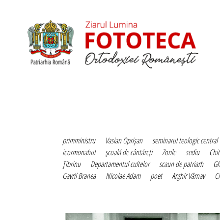
primministru
Vasian Oprişan
seminarul teologic central
ieormonahul
şcoală de cântăreţi
Zorile
sediu
Chit
Ţibrinu
Departamentul cultelor
scaun de patriarh
Gh
Gavril Branea
Nicolae Adam
poet
Arghir Vârnav
Ci