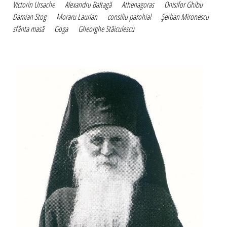
Victorin Ursache
Alexandru Baltagă
Athenagoras
Onisifor Ghibu
Damian Stog
Moraru Laurian
consiliu parohial
Şerban Mironescu
sfânta masă
Goga
Gheorghe Stăiculescu