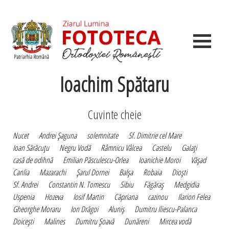
Ioachim Spătaru
Cuvinte cheie
Nucet
Andrei Şaguna
solemnitate
Sf. Dimitrie cel Mare
Ioan Sărăcuţu
Negru Vodă
Râmnicu Vâlcea
Castelu
Galaţi
casă de odihnă
Emilian Păsculescu-Orlea
Ioanichie Moroi
Văşad
Canlia
Mazarachi
Şarul Dornei
Balşa
Robaia
Dioşti
Sf. Andrei
Constantin N. Tomescu
Sibiu
Făgăraş
Medgidia
Uspenia
Hozeva
Iosif Martin
Căpriana
cazinou
Ilarion Felea
Gheorghe Moraru
Ion Drăgoi
Aluniş
Dumitru Iliescu-Palanca
Doiceşti
Malines
Dumitru Şoavă
Dunăreni
Mircea vodă