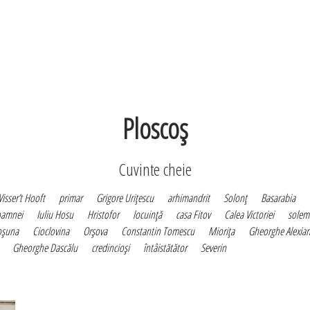
Ploscoş
Cuvinte cheie
Visser’t Hooft
primar
Grigore Uriţescu
arhimandrit
Solonţ
Basarabia
oamnei
Iuliu Hosu
Hristofor
locuinţă
casa Fitov
Calea Victoriei
solem
oşuna
Cioclovina
Orşova
Constantin Tomescu
Mioriţa
Gheorghe Alexia
Gheorghe Dascălu
credincioşi
întâistătător
Severin