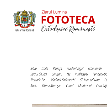
Sibiu
troiţă
Rănuşa
rezident regal
schimonah
Suciul de Sus
Cimişeni
lac
intelectual
Fundeni-D
Nectarie Beu
Vladimir Sinicovschi
Sf. Ioan cel Nou
C
Rusia
Florea Mureşan
Cahul
Moldoveni
Cernăuţi