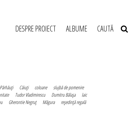
DESPRE PROIECT
ALBUME
CAUTĂ
Părhăuţi
Căiuţi
coloane
slujbă de pomenire
nitate
Tudor Vladimirescu
Dumitru Bălaşa
laic
nu
Gherontie Negruţ
Măgura
reşedinţă regală