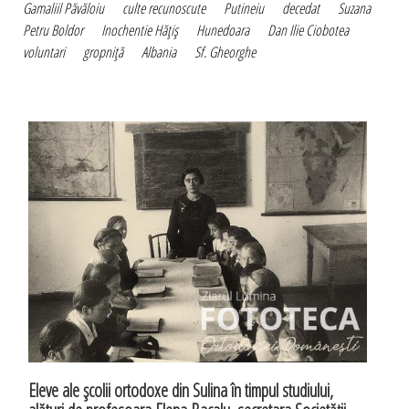
Gamaliil Păvăloiu
culte recunoscute
Putineiu
decedat
Suzana
Petru Boldor
Inochentie Hăţiş
Hunedoara
Dan Ilie Ciobotea
voluntari
gropniţă
Albania
Sf. Gheorghe
Eleve ale şcolii ortodoxe din Sulina în timpul studiului,