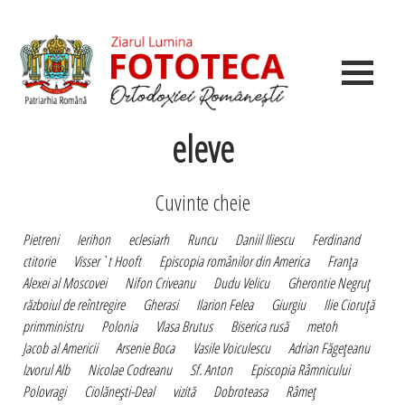
eleve
Cuvinte cheie
Pietreni
Ierihon
eclesiarh
Runcu
Daniil Iliescu
Ferdinand
ctitorie
Visser`t Hooft
Episcopia românilor din America
Franţa
Alexei al Moscovei
Nifon Criveanu
Dudu Velicu
Gherontie Negruţ
războiul de reîntregire
Gherasi
Ilarion Felea
Giurgiu
Ilie Cioruţă
primministru
Polonia
Vlasa Brutus
Biserica rusă
metoh
Jacob al Americii
Arsenie Boca
Vasile Voiculescu
Adrian Făgeţeanu
Izvorul Alb
Nicolae Codreanu
Sf. Anton
Episcopia Râmnicului
Polovragi
Ciolăneşti-Deal
vizită
Dobroteasa
Râmeţ