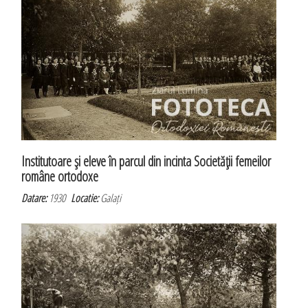
Institutoare şi eleve în parcul din incinta Societăţii femeilor
române ortodoxe
Datare:
1930
Locatie:
Galați